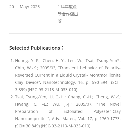
20
May/ 2026
114年度產
學合作傑出
獎
Selected Publications
：
Huang, Y.-P.; Chen, H.-Y.; Lee, W.; Tsai, Tsung-Yen*;
Chin, W.-K.; 2005/03, “Transient behavior of Polarity-
Reversed Current in a Liquid Crystal- Montmorillonite
Clay Device”, Nanotechnology, 16, p. 590-594. (SCI=
3.399) (NSC-93-2113-M-033-010)
Tsai, Tsung-Yen; Li, C.-H.; Chang, C.-H.; Cheng, W.-S;
Hwang, C. –L.; Wu, J.-J.; 2005/07, “The Novel
Preparation of Exfoliated Polyester-Clay
Nanocomposites”, Adv. Mater., Vol. 17, p 1769-1773.
(SCI= 30.849) (NSC-93-2113-M-033-010)