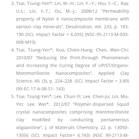
Tsai, Tsung–Yen*; Lin, W.–H.; Lin, Y.–Y.; Hsu, Y.–C.; Ray,
U.S.; Lin, Y,-T.; Ou, M.–J.; 2008/12 “Permeability
property of Nylon 6 nanocomposite membrane with
various clay minerals”, Desalination, Vol. 233, p. 183-
190 (SCI, Impact Factor = 6.035) (NSC-95-2113-M-033-
008-MY3)
Tsai, Tsung-Yen*; Kuo, Chien-Hung; Chen, Wen-Chi;
2010/07 “Reducing the Print-through Phenomenon
and Increasing the Curing Degree of UP/ST/Organo-
Montmorillonite Nanocomposites”, Applied Clay
Science, 49, (3), p. 224–228. (SCI, Impact Factor = 3.89)
(99-EC-17-A-08-S1- 143)
Tsai, Tsung-Yen*; Lee, Chun-Yi; Lee, Chen-Ju; Lin, Mu-
Yin; Lee, Wei*; 2012/07 “Polymer-dispersed liquid
crystal nanocomposites comprising montmorillonite
clay modified by conducting pentamerous
oligoaniline”, J. of Materials Chemistry, 22, p. 13050–
13056 (SCI, Impact Factor= 6.743) (NSC 99-2113-M-