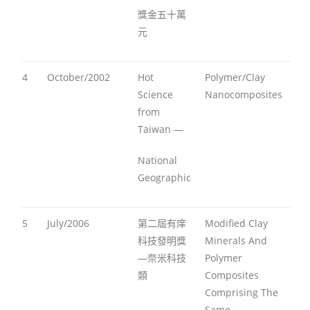
獎金五十萬
元
4
October/2002
Hot
Polymer/Clay
Science
Nanocomposites
from
Taiwan —
National
Geographic
5
July/2006
第二屆有庠
Modified Clay
科技發明獎
Minerals And
—奈米科技
Polymer
類
Composites
Comprising The
Same