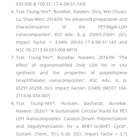
033-006 & 100-EC-17-A-08-S1-143)
Tsai, Tsung-Yen*; Bunekar, Naveen; Shiu, Wei-Chuan;
Lu, Shao-Wen; 2014/05 “An advanced preparation and
characterization of the PET/MgAl-LDH
nanocomposites”, RSC Adv., 4, p. 25683-25691. (SCI,
Impact Factor = 3.049) (99-EC-17-A-08-S1-143 and
NSC-95-2113-M-033-008-MY3)
Tsai, Tsung-Yen*; Bunekar, Naveen; 2016/06 “The
effect of organomodified ZnAl LDH for in situ
synthesis and the properties of poly(ethylene
terephthalate) nanocomposites”, RSC Adv., 6, p.
65291-65298, (SCI, Impact Factor= 3.049), (MOST 104-
2113-M-033-007)
Tsai, Tsung-Yen*, Hussain, Basharat; Bunekar,
Naveen; 2026/1 “A Sustainable Circular Route for PET
LDH Nanocomposites: Catalyst-Driven Polymerization
and Depolymerization for a BHET-to-BHET Cycle”,
Sustain. Chem., 7(1), 6-26. (SCI, Impact Factor = 3.7)