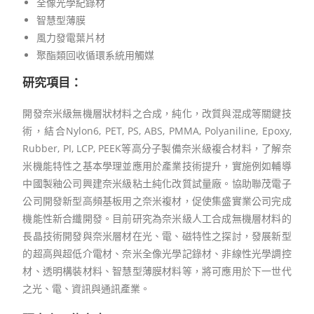
全像光學紀錄材
智慧型薄膜
風力發電葉片材
聚酯類回收循環系統用觸媒
研究項目
：
開發奈米級無機層狀材料之合成，純化，改質與混成等關鍵技
術，結合Nylon6, PET, PS, ABS, PMMA, Polyaniline, Epoxy,
Rubber, PI, LCP, PEEK等高分子製備奈米級複合材料，了解奈
米機能特性之基本學理並應用於產業技術提升，實施例如輔導
中國製釉公司興建奈米級粘土純化改質試量廠。協助聯茂電子
公司開發新型高頻基板用之奈米複材，促使集盛實業公司完成
機能性新合纖開發。目前研究為奈米級人工合成無機層材料的
長晶技術開發與奈米層材在光、電、磁特性之探討，發展新型
的超高與超低介電材、奈米全像光學記錄材、非線性光學調控
材、透明構裝材料、智慧型薄膜材料等，將可應用於下一世代
之光、電、資訊與通訊產業。