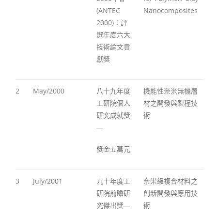
(ANTEC
Nanocomposites
2000)：評
選年度六大
技術論文貢
獻獎
2
May/2000
八十九年度
機能性奈米無機層
工研院個人
材之開發與製程技
研究成就獎
術
—
獎金五萬元
3
July/2001
九十年度工
奈米級複合材料之
研院前瞻研
創新開發與應用技
究傑出獎—
術