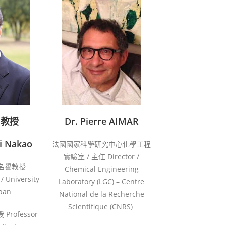
ﾠ教授
Dr. Pierre AIMAR
hi Nakao
法國國家科學研究中心化學工程
實驗室 / 主任 Director /
 名譽教授
Chemical Engineering
/ University
Laboratory (LGC) – Centre
apan
National de la Recherche
Scientifique (CNRS)
rofessor