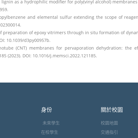
 lignin as a hydrophilic modifier for poly(vinyl alcohol) membranes
959.
propylbenzene and elemental sulfur extending the scope of reagen
.202300014.
of preparation of epoxy vitrimers through in situ formation of dyn
 DOI: 10.1039/d3py00957b.
nanotube (CNT) membranes for pervaporation dehydration: the ef
1185 (2023). DOI: 10.1016/j.memsci.2022.121185.
身份
關於校園
未來學生
校園地圖
在校學生
交通指引