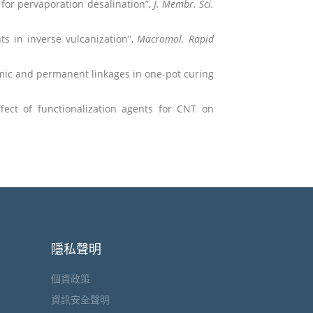
 for pervaporation desalination”,
J. Membr. Sci.
ts in inverse vulcanization”,
Macromol. Rapid
amic and permanent linkages in one-pot curing
fect of functionalization agents for CNT on
隱私聲明
個資政策
資訊安全聲明