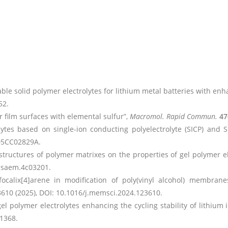
able solid polymer electrolytes for lithium metal batteries with enha
52.
r film surfaces with elemental sulfur”,
Macromol. Rapid Commun.
47
olytes based on single-ion conducting polyelectrolyte (SICP) and
/D5CC02829A.
 structures of polymer matrixes on the properties of gel polymer ele
acsaem.4c03201.
focalix[4]arene in modification of poly(vinyl alcohol) membrane
3610 (2025), DOI: 10.1016/j.memsci.2024.123610.
 gel polymer electrolytes enhancing the cycling stability of lithium 
1368.