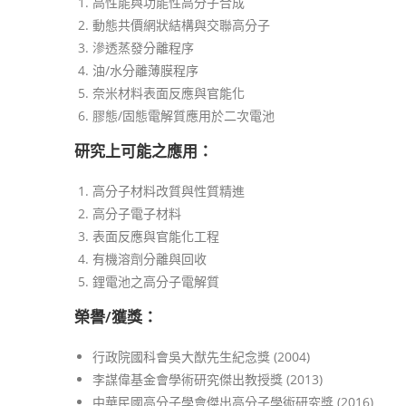
高性能與功能性高分子合成
動態共價網狀結構與交聯高分子
滲透蒸發分離程序
油/水分離薄膜程序
奈米材料表面反應與官能化
膠態/固態電解質應用於二次電池
研究上可能之應用：
高分子材料改質與性質精進
高分子電子材料
表面反應與官能化工程
有機溶劑分離與回收
鋰電池之高分子電解質
榮譽/獲獎：
行政院國科會吳大猷先生紀念獎 (2004)
李謀偉基金會學術研究傑出教授獎 (2013)
中華民國高分子學會傑出高分子學術研究獎 (2016)