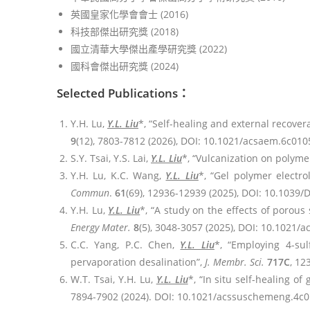
英國皇家化學會會士 (2016)
科技部傑出研究獎 (2018)
國立清華大學傑出產學研究獎 (2022)
國科會傑出研究獎 (2024)
Selected Publications
：
Y.H. Lu,
Y.L. Liu
*, “Self-healing and external recover
9
(12), 7803-7812 (2026), DOI: 10.1021/acsaem.6c010
S.Y. Tsai, Y.S. Lai,
Y.L. Liu
*, “Vulcanization on polyme
Y.H. Lu, K.C. Wang,
Y.L. Liu
*, “Gel polymer electr
Commun
.
61
(69), 12936-12939 (2025), DOI: 10.1039
Y.H. Lu,
Y.L. Liu
*, “A study on the effects of porous
Energy Mater.
8
(5), 3048-3057 (2025), DOI: 10.1021/
C.C. Yang, P.C. Chen,
Y.L. Liu
*, “Employing 4-sul
pervaporation desalination”,
J. Membr. Sci.
717C
, 12
W.T. Tsai, Y.H. Lu,
Y.L. Liu
*, “In situ self-healing of
7894-7902 (2024). DOI: 10.1021/acssuschemeng.4c0