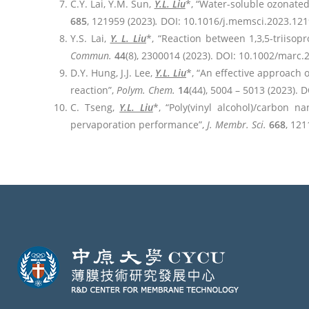
C.Y. Lai, Y.M. Sun,
Y.L. Liu
*, “Water-soluble ozonated
685
, 121959 (2023)
.
DOI: 10.1016/j.memsci.2023.121
Y.S. Lai,
Y. L. Liu
*, “Reaction between 1,3,5-triiso
Commun.
44
(8), 2300014 (2023). DOI: 10.1002/marc
D.Y. Hung, J.J. Lee,
Y.L. Liu
*, “An effective approach 
reaction”,
Polym. Chem.
14
(44), 5004 – 5013 (2023).
C. Tseng,
Y.L. Liu
*, “Poly(vinyl alcohol)/carbon 
pervaporation performance”,
J. Membr. Sci.
668
, 12