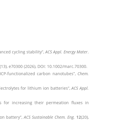
nced cycling stability”,
ACS Appl. Energy Mater
.
(13), e70300 (2026), DOI: 10.1002/marc.70300.
 SICP-functionalized carbon nanotubes”,
Chem.
ctrolytes for lithium ion batteries”,
ACS Appl.
s for increasing their permeation fluxes in
ion battery”,
ACS Sustainable Chem. Eng.
12
(20),